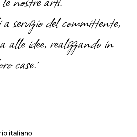
le nostre arti.
 a servizio del committente,
 alle idee, realizzando in
ro case.'
io italiano