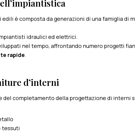
dell’impiantistica
i edili è composta da generazioni di una famiglia di 
piantisti idraulici ed elettrici.
viluppati nel tempo, affrontando numero progetti fian
nte rapide
.
niture d’interni
re e del completamento della progettazione di interni 
etallo
e tessuti