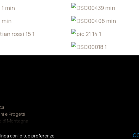
e
ca
ni e Progetti
ra di Montagna
CO
linea con le tue preferenze.