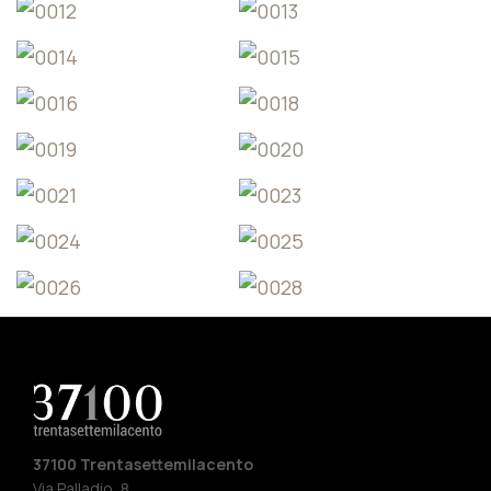
37100 Trentasettemilacento
Via Palladio, 8