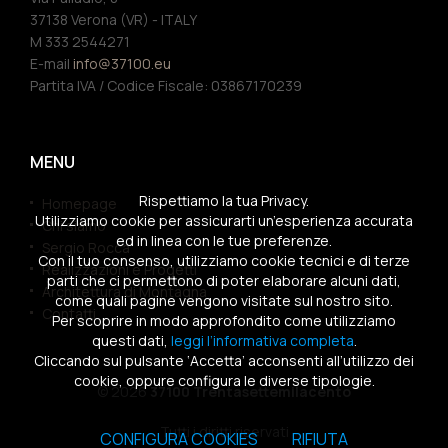
37138 Verona (VR) - ITALY
M 333 2544271
E-mail
info@37100.eu
Partita IVA / Codice Fiscale: 03867170239
MENU
Rispettiamo la tua Privacy.
Homepage
Utilizziamo cookie per assicurarti un’esperienza accurata
Chi siamo
ed in linea con le tue preferenze.
Sergio Rocca
Con il tuo consenso, utilizziamo cookie tecnici e di terze
Realizzazioni e Progetti
parti che ci permettono di poter elaborare alcuni dati,
Architettura di Montagna
come quali pagine vengono visitate sul nostro sito.
Contatti
Per scoprire in modo approfondito come utilizziamo
questi dati,
leggi l’informativa completa
.
Cliccando sul pulsante ‘Accetta’ acconsenti all’utilizzo dei
cookie, oppure configura le diverse tipologie.
© 2026
37100 Trentasettemilacento
Tutti i diritti riservati
CONFIGURA COOKIES
RIFIUTA