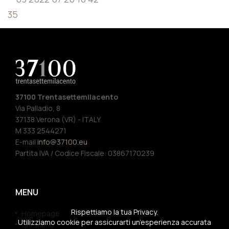
37100 Trentasettemilacento
Via Palladio, 8
37138 Verona (VR) - ITALY
M 333 2544271
E-mail
info@37100.eu
Partita IVA / Codice Fiscale: 03867170239
MENU
Rispettiamo la tua Privacy.
Homepage
Utilizziamo cookie per assicurarti un’esperienza accurata
Chi siamo