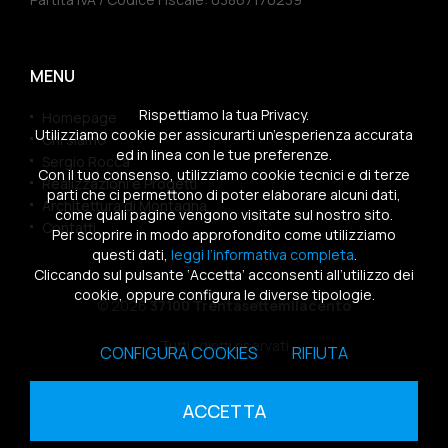
MENU
Rispettiamo la tua Privacy.
Homepage
Utilizziamo cookie per assicurarti un’esperienza accurata
Chi siamo
ed in linea con le tue preferenze.
Sergio Rocca
Con il tuo consenso, utilizziamo cookie tecnici e di terze
Realizzazioni e Progetti
parti che ci permettono di poter elaborare alcuni dati,
Architettura di Montagna
come quali pagine vengono visitate sul nostro sito.
Contatti
Per scoprire in modo approfondito come utilizziamo
questi dati,
leggi l’informativa completa
.
Cliccando sul pulsante ‘Accetta’ acconsenti all’utilizzo dei
cookie, oppure configura le diverse tipologie.
© 2026
37100 Trentasettemilacento
Tutti i diritti riservati
CONFIGURA COOKIES
RIFIUTA
Sitemap
|
Privacy Policy
|
Cookies Policy
ACCETTA
powered by