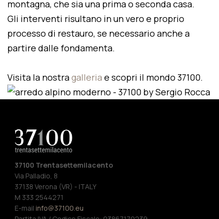
montagna, che sia una prima o seconda casa.
Gli interventi risultano in un vero e proprio
processo di restauro, se necessario anche a
partire dalle fondamenta.
Visita la nostra
galleria
e scopri il mondo 37100.
37100 Trentasettemilacento
Via Palladio, 8
37138 Verona (VR) - ITALY
M 333 2544271
E-mail
info@37100.eu
Partita IVA / Codice Fiscale: 03867170239