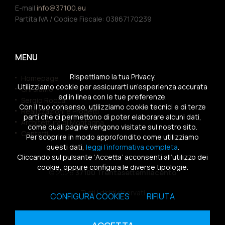
E-mail
info@37100.eu
Partita IVA / Codice Fiscale: 03867170239
MENU
Rispettiamo la tua Privacy.
Homepage
Utilizziamo cookie per assicurarti un’esperienza accurata
Chi siamo
ed in linea con le tue preferenze.
Sergio Rocca
Con il tuo consenso, utilizziamo cookie tecnici e di terze
Realizzazioni e Progetti
parti che ci permettono di poter elaborare alcuni dati,
Architettura di Montagna
come quali pagine vengono visitate sul nostro sito.
Contatti
Per scoprire in modo approfondito come utilizziamo
questi dati,
leggi l’informativa completa
.
Cliccando sul pulsante ‘Accetta’ acconsenti all’utilizzo dei
cookie, oppure configura le diverse tipologie.
© 2026
37100 Trentasettemilacento
Tutti i diritti riservati
CONFIGURA COOKIES
RIFIUTA
Sitemap
|
Privacy Policy
|
Cookies Policy