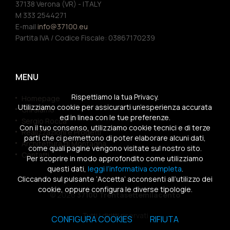
37138 Verona (VR) - ITALY
M 333 2544271
E-mail
info@37100.eu
Partita IVA / Codice Fiscale: 03867170239
MENU
Rispettiamo la tua Privacy.
Homepage
Utilizziamo cookie per assicurarti un’esperienza accurata
Chi siamo
ed in linea con le tue preferenze.
Sergio Rocca
Con il tuo consenso, utilizziamo cookie tecnici e di terze
Realizzazioni e Progetti
parti che ci permettono di poter elaborare alcuni dati,
Architettura di Montagna
come quali pagine vengono visitate sul nostro sito.
Contatti
Per scoprire in modo approfondito come utilizziamo
questi dati,
leggi l’informativa completa
.
Cliccando sul pulsante ‘Accetta’ acconsenti all’utilizzo dei
cookie, oppure configura le diverse tipologie.
© 2026
37100 Trentasettemilacento
Tutti i diritti riservati
CONFIGURA COOKIES
RIFIUTA