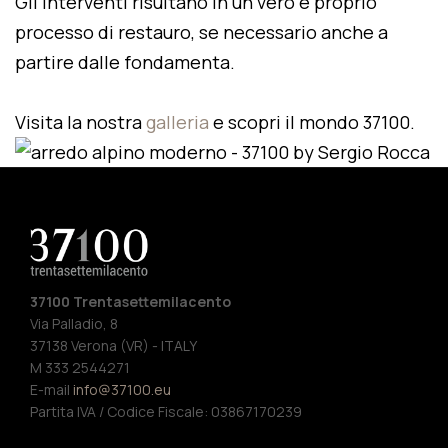
Gli interventi risultano in un vero e proprio
processo di restauro, se necessario anche a
partire dalle fondamenta.
Visita la nostra
galleria
e scopri il mondo 37100.
37100 Trentasettemilacento
Via Palladio, 8
37138 Verona (VR) - ITALY
M 333 2544271
E-mail
info@37100.eu
Partita IVA / Codice Fiscale: 03867170239