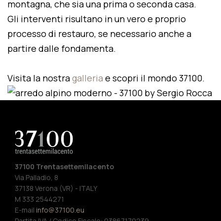
montagna, che sia una prima o seconda casa.
Gli interventi risultano in un vero e proprio
processo di restauro, se necessario anche a
partire dalle fondamenta.
Visita la nostra
galleria
e scopri il mondo 37100.
37100 Trentasettemilacento
Via Palladio, 8
37138 Verona (VR) - ITALY
M 333 2544271
E-mail
info@37100.eu
Partita IVA / Codice Fiscale: 03867170239