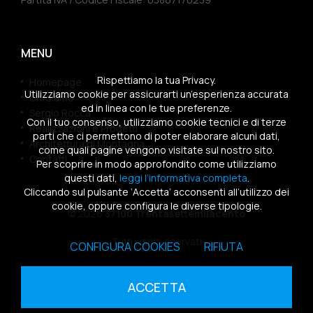
MENU
Rispettiamo la tua Privacy.
Homepage
Utilizziamo cookie per assicurarti un’esperienza accurata
Chi siamo
ed in linea con le tue preferenze.
Sergio Rocca
Con il tuo consenso, utilizziamo cookie tecnici e di terze
Realizzazioni e Progetti
parti che ci permettono di poter elaborare alcuni dati,
Architettura di Montagna
come quali pagine vengono visitate sul nostro sito.
Contatti
Per scoprire in modo approfondito come utilizziamo
questi dati,
leggi l’informativa completa
.
Cliccando sul pulsante ‘Accetta’ acconsenti all’utilizzo dei
cookie, oppure configura le diverse tipologie.
© 2026
37100 Trentasettemilacento
Tutti i diritti riservati
CONFIGURA COOKIES
RIFIUTA
Sitemap
|
Privacy Policy
|
Cookies Policy
ACCETTA
powered by