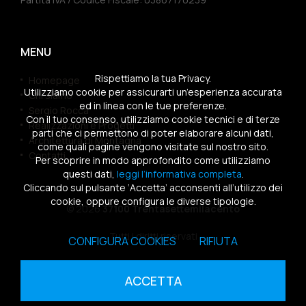
MENU
Rispettiamo la tua Privacy.
Homepage
Utilizziamo cookie per assicurarti un’esperienza accurata
Chi siamo
ed in linea con le tue preferenze.
Sergio Rocca
Con il tuo consenso, utilizziamo cookie tecnici e di terze
Realizzazioni e Progetti
parti che ci permettono di poter elaborare alcuni dati,
Architettura di Montagna
come quali pagine vengono visitate sul nostro sito.
Contatti
Per scoprire in modo approfondito come utilizziamo
questi dati,
leggi l’informativa completa
.
Cliccando sul pulsante ‘Accetta’ acconsenti all’utilizzo dei
cookie, oppure configura le diverse tipologie.
© 2026
37100 Trentasettemilacento
Tutti i diritti riservati
CONFIGURA COOKIES
RIFIUTA
Sitemap
|
Privacy Policy
|
Cookies Policy
ACCETTA
powered by