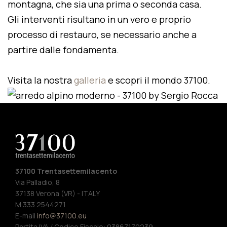
montagna, che sia una prima o seconda casa.
Gli interventi risultano in un vero e proprio
processo di restauro, se necessario anche a
partire dalle fondamenta.
Visita la nostra
galleria
e scopri il mondo 37100.
37100 Trentasettemilacento
Via Palladio, 8
37138 Verona (VR) - ITALY
M 333 2544271
E-mail
info@37100.eu
Partita IVA / Codice Fiscale: 03867170239