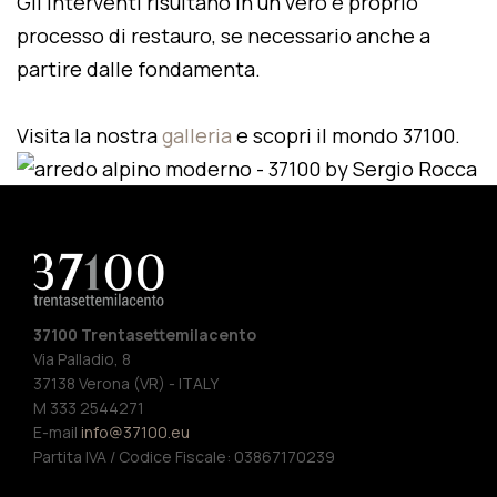
Gli interventi risultano in un vero e proprio
processo di restauro, se necessario anche a
partire dalle fondamenta.
Visita la nostra
galleria
e scopri il mondo 37100.
37100 Trentasettemilacento
Via Palladio, 8
37138 Verona (VR) - ITALY
M 333 2544271
E-mail
info@37100.eu
Partita IVA / Codice Fiscale: 03867170239