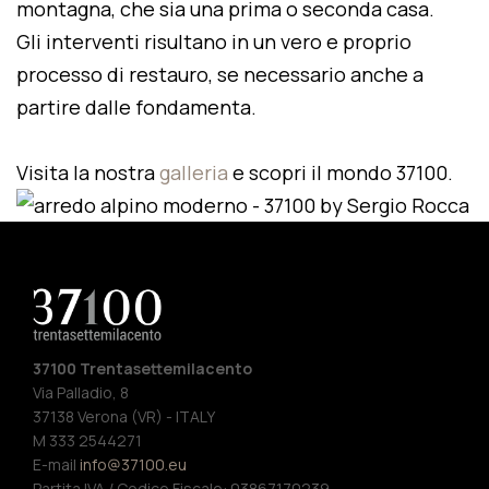
montagna, che sia una prima o seconda casa.
Gli interventi risultano in un vero e proprio
processo di restauro, se necessario anche a
partire dalle fondamenta.
Visita la nostra
galleria
e scopri il mondo 37100.
37100 Trentasettemilacento
Via Palladio, 8
37138 Verona (VR) - ITALY
M 333 2544271
E-mail
info@37100.eu
Partita IVA / Codice Fiscale: 03867170239