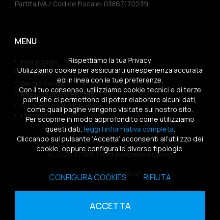
Partita IVA / Codice Fiscale: 03867170239
MENU
Rispettiamo la tua Privacy.
Homepage
Utilizziamo cookie per assicurarti un’esperienza accurata
Chi siamo
ed in linea con le tue preferenze.
Sergio Rocca
Con il tuo consenso, utilizziamo cookie tecnici e di terze
Realizzazioni e Progetti
parti che ci permettono di poter elaborare alcuni dati,
Architettura di Montagna
come quali pagine vengono visitate sul nostro sito.
Contatti
Per scoprire in modo approfondito come utilizziamo
questi dati,
leggi l’informativa completa
.
Cliccando sul pulsante ‘Accetta’ acconsenti all’utilizzo dei
cookie, oppure configura le diverse tipologie.
© 2026
37100 Trentasettemilacento
Tutti i diritti riservati
CONFIGURA COOKIES
RIFIUTA
Sitemap
|
Privacy Policy
|
Cookies Policy
ACCETTA
powered by