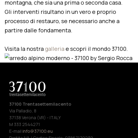
montagna, che sia una prima o seconda casa.
Gli interventi risultano in un vero e proprio
processo di restauro, se necessario anche a
partire dalle fondamenta.
Visita la nostra
galleria
e scopri il mondo 37100.
37100 Trentasettemilacento
Via Palladio, 8
37138 Verona (VR) - ITALY
M 333 2544271
E-mail
info@37100.eu
Partita IVA / Codice Fiscale: 03867170239