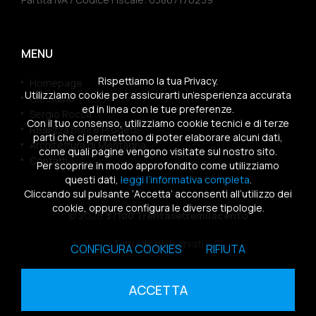
MENU
Rispettiamo la tua Privacy.
Homepage
Utilizziamo cookie per assicurarti un’esperienza accurata
Chi siamo
ed in linea con le tue preferenze.
Sergio Rocca
Con il tuo consenso, utilizziamo cookie tecnici e di terze
Realizzazioni e Progetti
parti che ci permettono di poter elaborare alcuni dati,
Architettura di Montagna
come quali pagine vengono visitate sul nostro sito.
Contatti
Per scoprire in modo approfondito come utilizziamo
questi dati,
leggi l’informativa completa
.
Cliccando sul pulsante ‘Accetta’ acconsenti all’utilizzo dei
cookie, oppure configura le diverse tipologie.
© 2026
37100 Trentasettemilacento
Tutti i diritti riservati
CONFIGURA COOKIES
RIFIUTA
Sitemap
|
Privacy Policy
|
Cookies Policy
ACCETTA
powered by