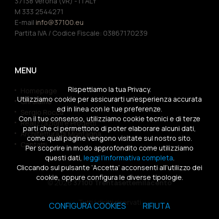
37138 Verona (VR) - ITALY
M 333 2544271
E-mail
info@37100.eu
Partita IVA / Codice Fiscale: 03867170239
MENU
Rispettiamo la tua Privacy.
Homepage
Utilizziamo cookie per assicurarti un’esperienza accurata
Chi siamo
ed in linea con le tue preferenze.
Sergio Rocca
Con il tuo consenso, utilizziamo cookie tecnici e di terze
Realizzazioni e Progetti
parti che ci permettono di poter elaborare alcuni dati,
Architettura di Montagna
come quali pagine vengono visitate sul nostro sito.
Contatti
Per scoprire in modo approfondito come utilizziamo
questi dati,
leggi l’informativa completa
.
Cliccando sul pulsante ‘Accetta’ acconsenti all’utilizzo dei
cookie, oppure configura le diverse tipologie.
© 2026
37100 Trentasettemilacento
Tutti i diritti riservati
CONFIGURA COOKIES
RIFIUTA