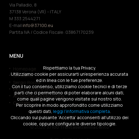
Via Palladio, 8
37138 Verona (VR) - ITALY
M 333 2544271
E-mail
info@37100.eu
Partita IVA / Codice Fiscale: 03867170239
MENU
Rispettiamo la tua Privacy.
Homepage
Utilizziamo cookie per assicurarti un’esperienza accurata
Chi siamo
ed in linea con le tue preferenze.
Sergio Rocca
Con il tuo consenso, utilizziamo cookie tecnici e di terze
Realizzazioni e Progetti
parti che ci permettono di poter elaborare alcuni dati,
Architettura di Montagna
come quali pagine vengono visitate sul nostro sito.
Contatti
Per scoprire in modo approfondito come utilizziamo
questi dati,
leggi l’informativa completa
.
Cliccando sul pulsante ‘Accetta’ acconsenti all’utilizzo dei
cookie, oppure configura le diverse tipologie.
© 2026
37100 Trentasettemilacento