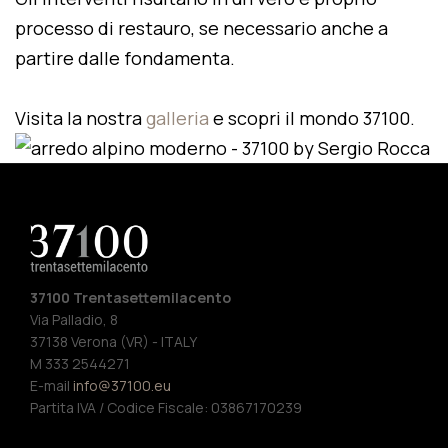
processo di restauro, se necessario anche a
partire dalle fondamenta.
Visita la nostra
galleria
e scopri il mondo 37100.
37100 Trentasettemilacento
Via Palladio, 8
37138 Verona (VR) - ITALY
M 333 2544271
E-mail
info@37100.eu
Partita IVA / Codice Fiscale: 03867170239