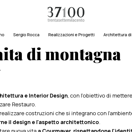
amo
Sergio Rocca
Realizzazioni e Progetti
Architettura d
aita di montagna
r
hitettura e Interior Design
, con l'obiettivo di metter
izzare Restauro.
i realizzare costruzioni che si integrano con l'ambien
ne il design e l'aspetto architettonico
.
rtare nuova vita
a Courmayer, rispettandone l'identità