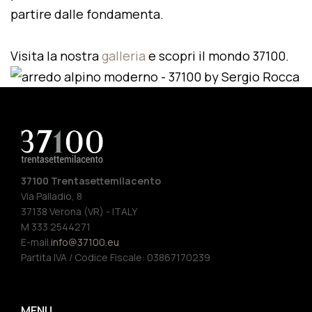
partire dalle fondamenta.
Visita la nostra
galleria
e scopri il mondo 37100.
37100 Trentasettemilacento
Via Palladio, 8
37138 Verona (VR) - ITALY
M 333 2544271
E-mail
info@37100.eu
Partita IVA / Codice Fiscale: 03867170239
MENU