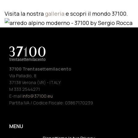
Visita la nostra
galleria
e scopri il mondo 37100.
37100 Trentasettemilacento
Via Palladio, 8
37138 Verona (VR) - ITALY
M 333 2544271
E-mail
info@37100.eu
Partita IVA / Codice Fiscale: 03867170239
MENU