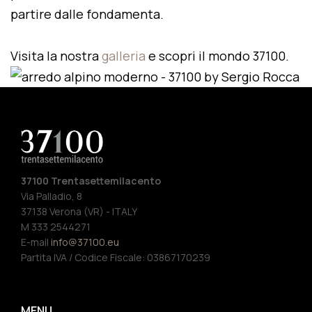
partire dalle fondamenta.
Visita la nostra
galleria
e scopri il mondo 37100.
37100 Trentasettemilacento
Via Palladio, 8
37138 Verona (VR) - ITALY
M 333 2544271
E-mail
info@37100.eu
Partita IVA / Codice Fiscale: 03867170239
MENU