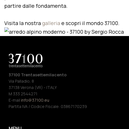
partire dalle fondamenta.
Visita la nostra
galleria
e scopri il mondo 37100.
37100 Trentasettemilacento
Via Palladio, 8
37138 Verona (VR) - ITALY
M 333 2544271
E-mail
info@37100.eu
Partita IVA / Codice Fiscale: 03867170239
MENU