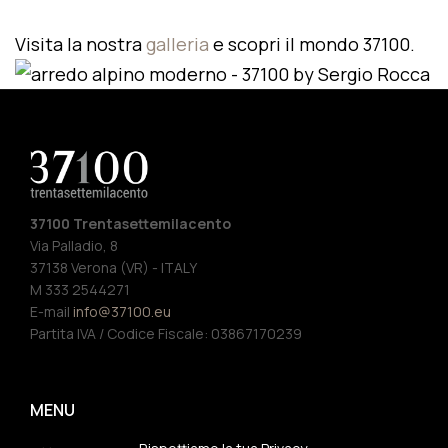
Visita la nostra
galleria
e scopri il mondo 37100.
37100 Trentasettemilacento
Via Palladio, 8
37138 Verona (VR) - ITALY
M 333 2544271
E-mail
info@37100.eu
Partita IVA / Codice Fiscale: 03867170239
MENU