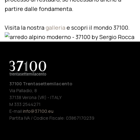
partire dalle fondamenta.
Visita la nostra
galleria
e scopri il mondo 37100.
37100 Trentasettemilacento
Via Palladio, 8
37138 Verona (VR) - ITALY
M 333 2544271
E-mail
info@37100.eu
Partita IVA / Codice Fiscale: 03867170239