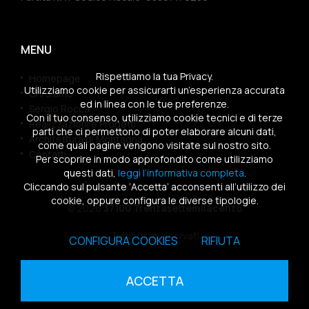
MENU
Rispettiamo la tua Privacy.
Homepage
Utilizziamo cookie per assicurarti un’esperienza accurata
Chi siamo
ed in linea con le tue preferenze.
Sergio Rocca
Con il tuo consenso, utilizziamo cookie tecnici e di terze
Realizzazioni e Progetti
parti che ci permettono di poter elaborare alcuni dati,
Architettura di Montagna
come quali pagine vengono visitate sul nostro sito.
Contatti
Per scoprire in modo approfondito come utilizziamo
questi dati,
leggi l’informativa completa
.
Cliccando sul pulsante ‘Accetta’ acconsenti all’utilizzo dei
cookie, oppure configura le diverse tipologie.
© 2026
37100 Trentasettemilacento
Tutti i diritti riservati
CONFIGURA COOKIES
RIFIUTA
Sitemap
|
Privacy Policy
|
Cookies Policy
ACCETTA
powered by