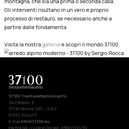
montagna, che sia una prima o seconda casa.
Gli interventi risultano in un vero e proprio
processo di restauro, se necessario anche a
partire dalle fondamenta.
Visita la nostra
galleria
e scopri il mondo 37100.
37100 Trentasettemilacento
Via Palladio, 8
37138 Verona (VR) - ITALY
M 333 2544271
E-mail
info@37100.eu
Partita IVA / Codice Fiscale: 03867170239