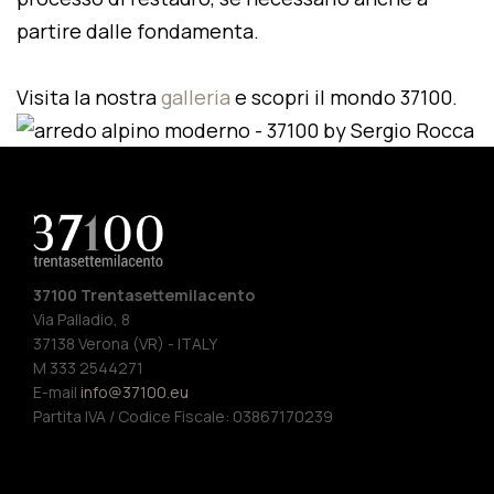
partire dalle fondamenta.
Visita la nostra
galleria
e scopri il mondo 37100.
37100 Trentasettemilacento
Via Palladio, 8
37138 Verona (VR) - ITALY
M 333 2544271
E-mail
info@37100.eu
Partita IVA / Codice Fiscale: 03867170239