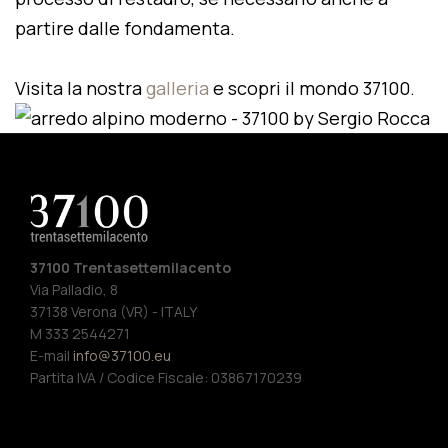
partire dalle fondamenta.
Visita la nostra
galleria
e scopri il mondo 37100.
37100 Trentasettemilacento
Via Palladio, 8
37138 Verona (VR) - ITALY
M 333 2544271
E-mail
info@37100.eu
Partita IVA / Codice Fiscale: 03867170239