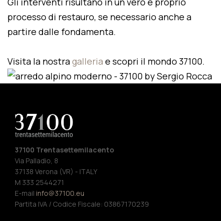
Gli interventi risultano in un vero e proprio
processo di restauro, se necessario anche a
partire dalle fondamenta.
Visita la nostra
galleria
e scopri il mondo 37100.
37100 Trentasettemilacento
Via Palladio, 8
37138 Verona (VR) - ITALY
M 333 2544271
E-mail
info@37100.eu
Partita IVA / Codice Fiscale: 03867170239