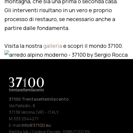
montagna, che sia una prima o seconda casa.
Gli interventi risultano in un vero e proprio
processo di restauro, se necessario anche a
partire dalle fondamenta.
Visita la nostra
galleria
e scopri il mondo 37100.
37100 Trentasettemilacento
Via Palladio, 8
37138 Verona (VR) - ITALY
M 333 2544271
E-mail
info@37100.eu
Partita IVA / Codice Fiscale: 03867170239