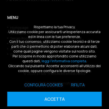
MENU
Rispettiamo la tua Privacy.
Homepage
Utilizziamo cookie per assicurarti un’esperienza accurata
Chi siamo
ed in linea con le tue preferenze.
Sergio Rocca
Con il tuo consenso, utilizziamo cookie tecnici e di terze
Realizzazioni e Progetti
parti che ci permettono di poter elaborare alcuni dati,
Architettura di Montagna
come quali pagine vengono visitate sul nostro sito.
Contatti
Per scoprire in modo approfondito come utilizziamo
questi dati,
leggi l’informativa completa
.
Cliccando sul pulsante ‘Accetta’ acconsenti all’utilizzo dei
cookie, oppure configura le diverse tipologie.
© 2026
37100 Trentasettemilacento
Tutti i diritti riservati
CONFIGURA COOKIES
RIFIUTA
Sitemap
|
Privacy Policy
|
Cookies Policy
ACCETTA
powered by