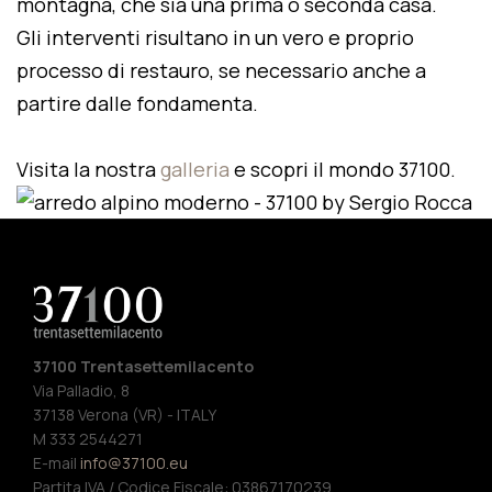
montagna, che sia una prima o seconda casa.
Gli interventi risultano in un vero e proprio
processo di restauro, se necessario anche a
partire dalle fondamenta.
Visita la nostra
galleria
e scopri il mondo 37100.
37100 Trentasettemilacento
Via Palladio, 8
37138 Verona (VR) - ITALY
M 333 2544271
E-mail
info@37100.eu
Partita IVA / Codice Fiscale: 03867170239