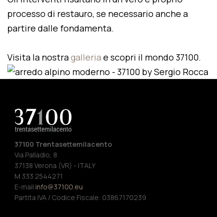
processo di restauro, se necessario anche a
partire dalle fondamenta.
Visita la nostra
galleria
e scopri il mondo 37100.
37100 Trentasettemilacento
Via Palladio, 8
37138 Verona (VR) - ITALY
M 333 2544271
E-mail
info@37100.eu
Partita IVA / Codice Fiscale: 03867170239