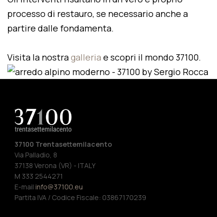
processo di restauro, se necessario anche a
partire dalle fondamenta.
Visita la nostra
galleria
e scopri il mondo 37100.
37100 Trentasettemilacento
Via Palladio, 8
37138 Verona (VR) - ITALY
M 333 2544271
E-mail
info@37100.eu
Partita IVA / Codice Fiscale: 03867170239