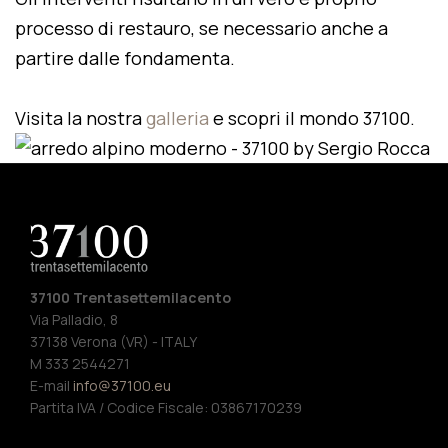
processo di restauro, se necessario anche a
partire dalle fondamenta.
Visita la nostra
galleria
e scopri il mondo 37100.
37100 Trentasettemilacento
Via Palladio, 8
37138 Verona (VR) - ITALY
M 333 2544271
E-mail
info@37100.eu
Partita IVA / Codice Fiscale: 03867170239