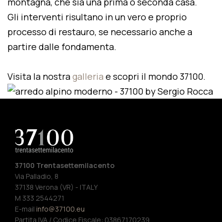
montagna, che sia una prima o seconda casa.
Gli interventi risultano in un vero e proprio
processo di restauro, se necessario anche a
partire dalle fondamenta.
Visita la nostra
galleria
e scopri il mondo 37100.
37100 Trentasettemilacento
Via Palladio, 8
37138 Verona (VR) - ITALY
M 333 2544271
E-mail
info@37100.eu
Partita IVA / Codice Fiscale: 03867170239