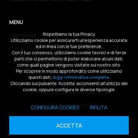
MENU
Rispettiamo la tua Privacy.
Homepage
Utilizziamo cookie per assicurarti un’esperienza accurata
Chi siamo
ed in linea con le tue preferenze.
Sergio Rocca
Con il tuo consenso, utilizziamo cookie tecnici e di terze
Realizzazioni e Progetti
parti che ci permettono di poter elaborare alcuni dati,
Architettura di Montagna
come quali pagine vengono visitate sul nostro sito.
Contatti
Per scoprire in modo approfondito come utilizziamo
questi dati,
leggi l’informativa completa
.
Cliccando sul pulsante ‘Accetta’ acconsenti all’utilizzo dei
cookie, oppure configura le diverse tipologie.
© 2026
37100 Trentasettemilacento
Tutti i diritti riservati
CONFIGURA COOKIES
RIFIUTA
Sitemap
|
Privacy Policy
|
Cookies Policy
ACCETTA
powered by