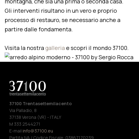
montagna, che sia una prima o seconda casa.
Gli interventi risultano in un vero e proprio
processo di restauro, se necessario anche a
partire dalle fondamenta.
Visita la nostra
galleria
e scopri il mondo 37100.
37100 Trentasettemilacento
Via Palladio, 8
37138 Verona (VR) - ITALY
M 333 2544271
E-mail
info@37100.eu
Partita IVA / Codice Fiscale: 03867170239