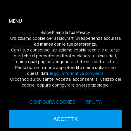
MENU
Rispettiamo la tua Privacy.
Homepage
Utilizziamo cookie per assicurarti un’esperienza accurata
Chi siamo
ed in linea con le tue preferenze.
Sergio Rocca
Con il tuo consenso, utilizziamo cookie tecnici e di terze
Realizzazioni e Progetti
parti che ci permettono di poter elaborare alcuni dati,
Architettura di Montagna
come quali pagine vengono visitate sul nostro sito.
Contatti
Per scoprire in modo approfondito come utilizziamo
questi dati,
leggi l’informativa completa
.
Cliccando sul pulsante ‘Accetta’ acconsenti all’utilizzo dei
cookie, oppure configura le diverse tipologie.
© 2026
37100 Trentasettemilacento
Tutti i diritti riservati
CONFIGURA COOKIES
RIFIUTA
Sitemap
|
Privacy Policy
|
Cookies Policy
ACCETTA
powered by