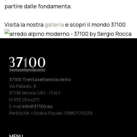
partire dalle fondamenta.
Visita la nostra
galleria
e scopri il mondo 37100.
37100 Trentasettemilacento
Via Palladio, 8
37138 Verona (VR) - ITALY
M 333 2544271
E-mail
info@37100.eu
Partita IVA / Codice Fiscale: 03867170239
MENU