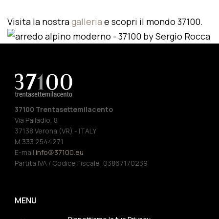
Visita la nostra
galleria
e scopri il mondo 37100.
37100 Trentasettemilacento
Via Palladio, 8
37138 Verona (VR) - ITALY
M 333 2544271
E-mail
info@37100.eu
Partita IVA / Codice Fiscale: 03867170239
MENU