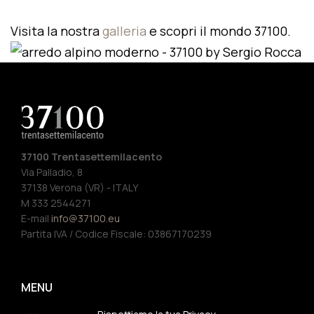
Visita la nostra
galleria
e scopri il mondo 37100.
37100 Trentasettemilacento
Via Palladio, 8
37138 Verona (VR) - ITALY
M 333 2544271
E-mail
info@37100.eu
Partita IVA / Codice Fiscale: 03867170239
MENU