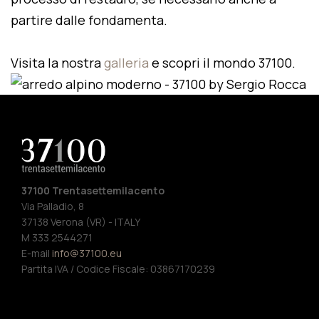
partire dalle fondamenta.
Visita la nostra
galleria
e scopri il mondo 37100.
37100 Trentasettemilacento
Via Palladio, 8
37138 Verona (VR) - ITALY
M 333 2544271
E-mail
info@37100.eu
Partita IVA / Codice Fiscale: 03867170239