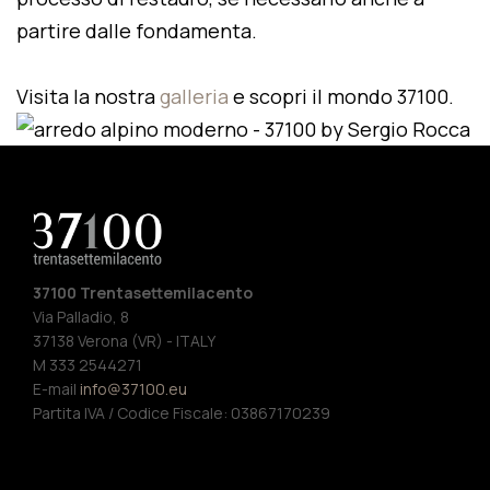
partire dalle fondamenta.
Visita la nostra
galleria
e scopri il mondo 37100.
37100 Trentasettemilacento
Via Palladio, 8
37138 Verona (VR) - ITALY
M 333 2544271
E-mail
info@37100.eu
Partita IVA / Codice Fiscale: 03867170239