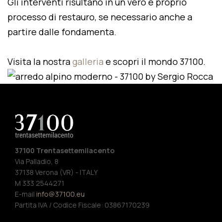
Gli interventi risultano in un vero e proprio
processo di restauro, se necessario anche a
partire dalle fondamenta.
Visita la nostra
galleria
e scopri il mondo 37100.
37100 Trentasettemilacento
Via Palladio, 8
37138 Verona (VR) - ITALY
M 333 2544271
E-mail
info@37100.eu
Partita IVA / Codice Fiscale: 03867170239