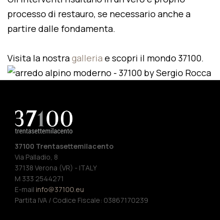
processo di restauro, se necessario anche a
partire dalle fondamenta.
Visita la nostra
galleria
e scopri il mondo 37100.
37100 Trentasettemilacento
Via Palladio, 8
37138 Verona (VR) - ITALY
M 333 2544271
E-mail
info@37100.eu
Partita IVA / Codice Fiscale: 03867170239