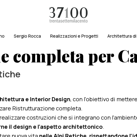
amo
Sergio Rocca
Realizzazioni e Progetti
Architettura d
ne completa per C
etiche
hitettura e Interior Design
, con l'obiettivo di metter
lizzare Ristrutturazione completa.
i realizzare costruzioni che si integrano con l'ambien
ne il design e l'aspetto architettonico
.
rtare nuova vita
nelle Alpi Retiche, rispettandone l'id