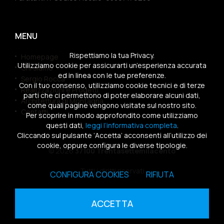
MENU
Rispettiamo la tua Privacy.
Homepage
Utilizziamo cookie per assicurarti un’esperienza accurata
Chi siamo
ed in linea con le tue preferenze.
Sergio Rocca
Con il tuo consenso, utilizziamo cookie tecnici e di terze
Realizzazioni e Progetti
parti che ci permettono di poter elaborare alcuni dati,
Architettura di Montagna
come quali pagine vengono visitate sul nostro sito.
Contatti
Per scoprire in modo approfondito come utilizziamo
questi dati,
leggi l’informativa completa
.
Cliccando sul pulsante ‘Accetta’ acconsenti all’utilizzo dei
cookie, oppure configura le diverse tipologie.
© 2026
37100 Trentasettemilacento
Tutti i diritti riservati
CONFIGURA COOKIES
RIFIUTA
Sitemap
|
Privacy Policy
|
Cookies Policy
ACCETTA
powered by