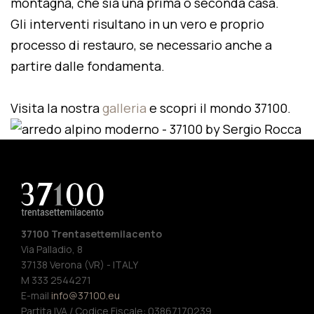
montagna, che sia una prima o seconda casa.
Gli interventi risultano in un vero e proprio
processo di restauro, se necessario anche a
partire dalle fondamenta.
Visita la nostra
galleria
e scopri il mondo 37100.
37100 Trentasettemilacento
Via Palladio, 8
37138 Verona (VR) - ITALY
M 333 2544271
E-mail
info@37100.eu
Partita IVA / Codice Fiscale: 03867170239