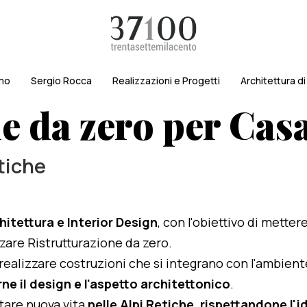
amo
Sergio Rocca
Realizzazioni e Progetti
Architettura d
e da zero per Cas
etiche
hitettura e Interior Design
, con l'obiettivo di metter
izzare Ristrutturazione da zero.
i realizzare costruzioni che si integrano con l'ambien
ne il design e l'aspetto architettonico
.
rtare nuova vita
nelle Alpi Retiche, rispettandone l'id