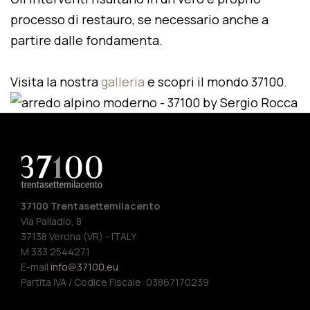
processo di restauro, se necessario anche a
partire dalle fondamenta.
Visita la nostra
galleria
e scopri il mondo 37100.
37100 Trentasettemilacento
Via Palladio, 8
37138 Verona (VR) - ITALY
M 333 2544271
E-mail
info@37100.eu
Partita IVA / Codice Fiscale: 03867170239