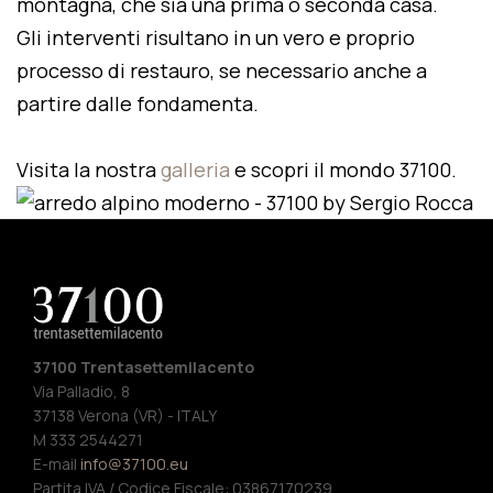
montagna, che sia una prima o seconda casa.
Gli interventi risultano in un vero e proprio
processo di restauro, se necessario anche a
partire dalle fondamenta.
Visita la nostra
galleria
e scopri il mondo 37100.
37100 Trentasettemilacento
Via Palladio, 8
37138 Verona (VR) - ITALY
M 333 2544271
E-mail
info@37100.eu
Partita IVA / Codice Fiscale: 03867170239