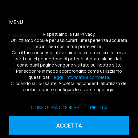
MENU
Rispettiamo la tua Privacy.
Homepage
Utilizziamo cookie per assicurarti un’esperienza accurata
Chi siamo
ed in linea con le tue preferenze.
Sergio Rocca
Con il tuo consenso, utilizziamo cookie tecnici e di terze
Realizzazioni e Progetti
parti che ci permettono di poter elaborare alcuni dati,
Architettura di Montagna
come quali pagine vengono visitate sul nostro sito.
Contatti
Per scoprire in modo approfondito come utilizziamo
questi dati,
leggi l’informativa completa
.
Cliccando sul pulsante ‘Accetta’ acconsenti all’utilizzo dei
cookie, oppure configura le diverse tipologie.
© 2026
37100 Trentasettemilacento
Tutti i diritti riservati
CONFIGURA COOKIES
RIFIUTA
Sitemap
|
Privacy Policy
|
Cookies Policy
ACCETTA
powered by