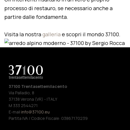
processo di restauro, se necessario anche a
partire dalle fondamenta.
Visita la nostra
galleria
e scopri il mondo 37100.
37100 Trentasettemilacento
Via Palladio, 8
37138 Verona (VR) - ITALY
M 333 2544271
E-mail
info@37100.eu
Partita IVA / Codice Fiscale: 03867170239