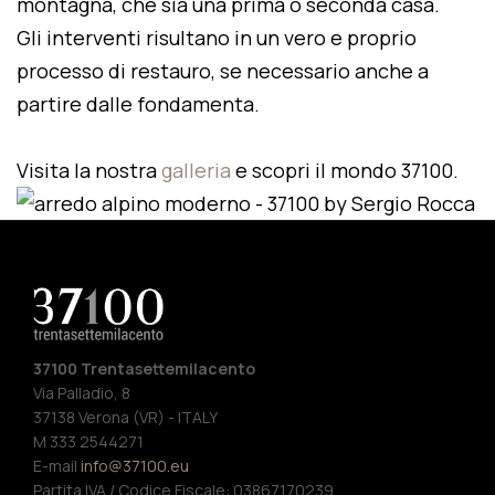
montagna, che sia una prima o seconda casa.
Gli interventi risultano in un vero e proprio
processo di restauro, se necessario anche a
partire dalle fondamenta.
Visita la nostra
galleria
e scopri il mondo 37100.
37100 Trentasettemilacento
Via Palladio, 8
37138 Verona (VR) - ITALY
M 333 2544271
E-mail
info@37100.eu
Partita IVA / Codice Fiscale: 03867170239