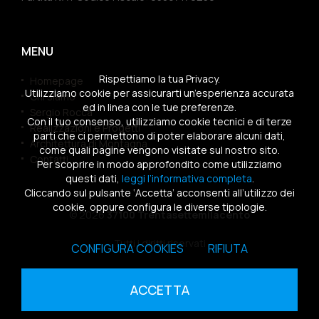
MENU
Rispettiamo la tua Privacy.
Homepage
Utilizziamo cookie per assicurarti un’esperienza accurata
Chi siamo
ed in linea con le tue preferenze.
Sergio Rocca
Con il tuo consenso, utilizziamo cookie tecnici e di terze
Realizzazioni e Progetti
parti che ci permettono di poter elaborare alcuni dati,
Architettura di Montagna
come quali pagine vengono visitate sul nostro sito.
Contatti
Per scoprire in modo approfondito come utilizziamo
questi dati,
leggi l’informativa completa
.
Cliccando sul pulsante ‘Accetta’ acconsenti all’utilizzo dei
cookie, oppure configura le diverse tipologie.
© 2026
37100 Trentasettemilacento
Tutti i diritti riservati
CONFIGURA COOKIES
RIFIUTA
Sitemap
|
Privacy Policy
|
Cookies Policy
ACCETTA
powered by