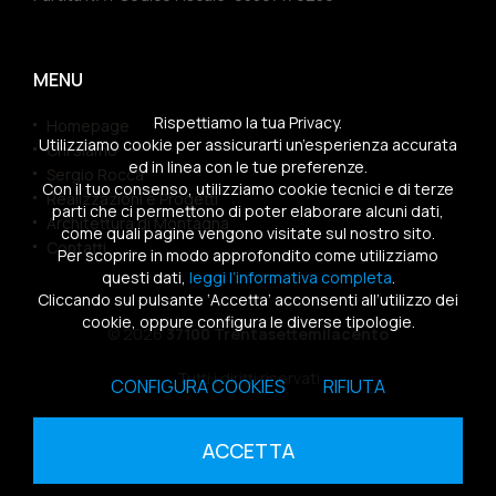
MENU
Rispettiamo la tua Privacy.
Homepage
Utilizziamo cookie per assicurarti un’esperienza accurata
Chi siamo
ed in linea con le tue preferenze.
Sergio Rocca
Con il tuo consenso, utilizziamo cookie tecnici e di terze
Realizzazioni e Progetti
parti che ci permettono di poter elaborare alcuni dati,
Architettura di Montagna
come quali pagine vengono visitate sul nostro sito.
Contatti
Per scoprire in modo approfondito come utilizziamo
questi dati,
leggi l’informativa completa
.
Cliccando sul pulsante ‘Accetta’ acconsenti all’utilizzo dei
cookie, oppure configura le diverse tipologie.
© 2026
37100 Trentasettemilacento
Tutti i diritti riservati
CONFIGURA COOKIES
RIFIUTA
Sitemap
|
Privacy Policy
|
Cookies Policy
ACCETTA
powered by