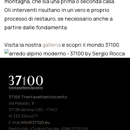
montagna, che sia una prima o seconda casa.
Gli interventi risultano in un vero e proprio
processo di restauro, se necessario anche a
partire dalle fondamenta.
Visita la nostra
galleria
e scopri il mondo 37100.
37100 Trentasettemilacento
Via Palladio, 8
37138 Verona (VR) - ITALY
M 333 2544271
E-mail
info@37100.eu
Partita IVA / Codice Fiscale: 03867170239