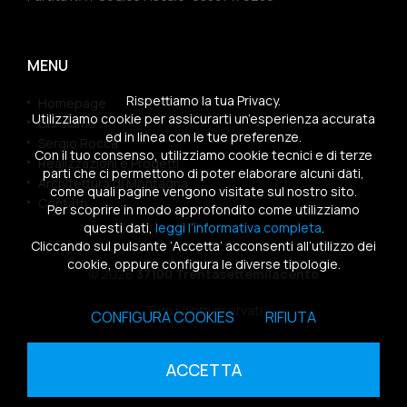
MENU
Rispettiamo la tua Privacy.
Homepage
Utilizziamo cookie per assicurarti un’esperienza accurata
Chi siamo
ed in linea con le tue preferenze.
Sergio Rocca
Con il tuo consenso, utilizziamo cookie tecnici e di terze
Realizzazioni e Progetti
parti che ci permettono di poter elaborare alcuni dati,
Architettura di Montagna
come quali pagine vengono visitate sul nostro sito.
Contatti
Per scoprire in modo approfondito come utilizziamo
questi dati,
leggi l’informativa completa
.
Cliccando sul pulsante ‘Accetta’ acconsenti all’utilizzo dei
cookie, oppure configura le diverse tipologie.
© 2026
37100 Trentasettemilacento
Tutti i diritti riservati
CONFIGURA COOKIES
RIFIUTA
Sitemap
|
Privacy Policy
|
Cookies Policy
ACCETTA
powered by