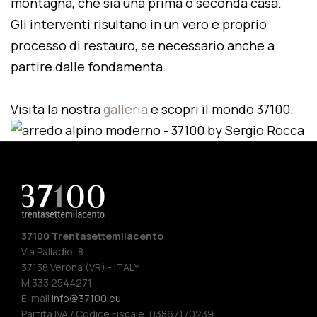
montagna, che sia una prima o seconda casa.
Gli interventi risultano in un vero e proprio
processo di restauro, se necessario anche a
partire dalle fondamenta.
Visita la nostra
galleria
e scopri il mondo 37100.
37100 Trentasettemilacento
Via Palladio, 8
37138 Verona (VR) - ITALY
M 333 2544271
E-mail
info@37100.eu
Partita IVA / Codice Fiscale: 03867170239